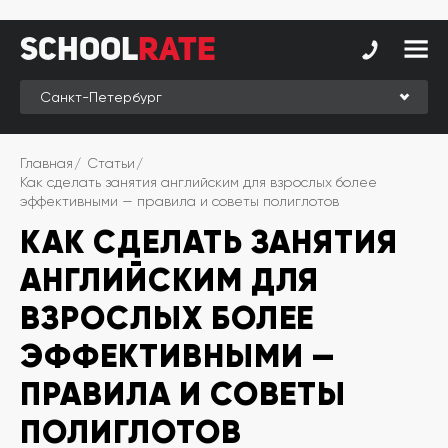
School
School
Rate
Rate
Рейтинг
Online-
Главная
Статьи
рейтинг
Как сделать занятия английским для взрослых более
эффективными — правила и советы полиглотов
Отзывы
КАК СДЕЛАТЬ ЗАНЯТИЯ
студентов
АНГЛИЙСКИМ ДЛЯ
Обзоры
экспертов
ВЗРОСЛЫХ БОЛЕЕ
Новые
группы
ЭФФЕКТИВНЫМИ —
Премия
ПРАВИЛА И СОВЕТЫ
SchoolRate
ПОЛИГЛОТОВ