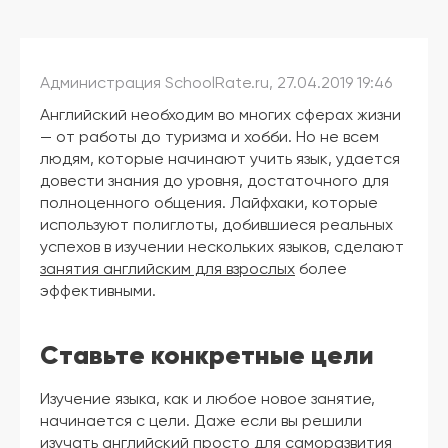
Ваш город:
Санкт-
Петербург
Выбрать
другой
Администрация SchoolRate.ru, 27.04.2019 19:46
Личный
кабинет
Английский необходим во многих сферах жизни
школы
— от работы до туризма и хобби. Но не всем
людям, которые начинают учить язык, удается
довести знания до уровня, достаточного для
полноценного общения. Лайфхаки, которые
используют полиглоты, добившиеся реальных
Помочь
успехов в изучении нескольких языков, сделают
в
занятия английским для взрослых
более
выборе?
эффективными.
Ставьте конкретные цели
Добавить
школу
Изучение языка, как и любое новое занятие,
начинается с цели. Даже если вы решили
изучать английский просто для саморазвития