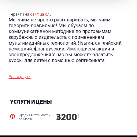
Перейти на
сайт школы
Мы учим не просто разговаривать, мы учим
говорить правильно! Мы обучаем по
коммуникативной методике по программам
зарубежных издательств с применением
мультимедийных технологий. Языки: английский,
немецкий, французский. Имеющиеся акции и
спецпредложения.У нас вы можете оплатить
курсы для детей с помощью сертификата
дополнительного образования, т.к.наша школа
аккредитована в системе ПФДО Описание
Развернуть
условий оплаты Возможен возврат налога 13% на
обучение.
УСЛУГИ И ЦЕНЫ
Р
Средняя стоимость
3200
за месяц