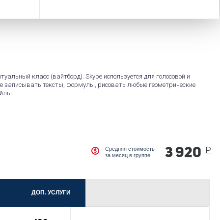
иртуальный класс (вайтборд). Skype используется для голосовой и
е записывать тексты, формулы, рисовать любые геометрические
йлы.
Р
Средняя стоимость
3 920
за месяц в группе
ДОП. УСЛУГИ