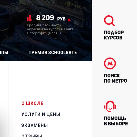
8 209
руб
Средняя стоимость
обучения на курсах в Санкт-
Подбор
Петербурге (месяц)
курсов
ППЫ
ПРЕМИЯ SCHOOLRATE
Поиск
по метро
О ШКОЛЕ
УСЛУГИ И ЦЕНЫ
Помощь
в выборе
ЭКЗАМЕНЫ
ОТЗЫВЫ