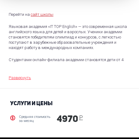
Перейти на
сайт школы
Языковая академия «IT TOP English» — это современная школа
английского языка для детей и взрослых. Ученики академии
становятся победителям олимпиад и конкурсов, с легкостью
поступают в зарубежные образовательные учреждения и
находят работу в международных компаниях.
Студентами онлайн-филиала академии становятся дети от 4
до 17 лет и взрослые. Для каждого возраста и уровня знаний
подбирается группа и преподаватель, для этого перед
зачислением проводится бесплатное тестирование на
Развернуть
определение уровня и потребностей будущего студента.
«IT TOP English» работает на базе компьютерной
академии ТОП, на занятиях используется самые
УСЛУГИ И ЦЕНЫ
современные материалы и техника. Учебный
процесс строится на коммуникативной методике,
для студентов регулярно проводятся языковые
Р
Средняя стоимость
4970
за месяц
мероприятия с погружением в языковую среду, а
куратор академии отслеживает прогресс и
сопровождает каждого студента.