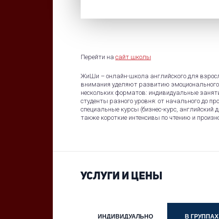
Перейти на
сайт школы
ЖиШи – онлайн-школа английского для взрослы
внимания уделяют развитию эмоционального и
нескольких форматов: индивидуальные заняти
студенты разного уровня: от начального до пр
специальные курсы (бизнес-курс, английский д
также короткие интенсивы по чтению и произ
УСЛУГИ И ЦЕНЫ
ИНДИВИДУАЛЬНО
В ГРУППАХ