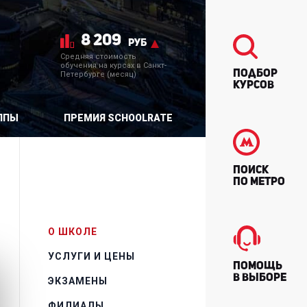
8 209
руб
Средняя стоимость
обучения на курсах в Санкт-
Подбор
Петербурге (месяц)
курсов
ППЫ
ПРЕМИЯ SCHOOLRATE
Поиск
по метро
О ШКОЛЕ
УСЛУГИ И ЦЕНЫ
Помощь
в выборе
ЭКЗАМЕНЫ
ФИЛИАЛЫ