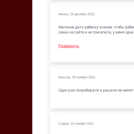
Амина
,
16 декабря 2021
Желание дать ребенку знание, чтобы ре
сама на сайте и не пожалела, у меня од
Развернуть
Максим
,
29 ноября 2021
Один раз попробовали и решили не менят
София
,
16 ноября 2021