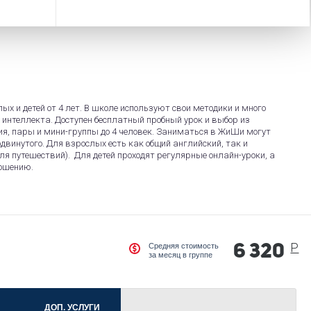
х и детей от 4 лет. В школе используют свои методики и много
нтеллекта. Доступен бесплатный пробный урок и выбор из
я, пары и мини-группы до 4 человек. Заниматься в ЖиШи могут
одвинутого. Для взрослых есть как общий английский, так и
ля путешествий). Для детей проходят регулярные онлайн-уроки, а
ношению.
Р
Средняя стоимость
6 320
за месяц в группе
ДОП. УСЛУГИ