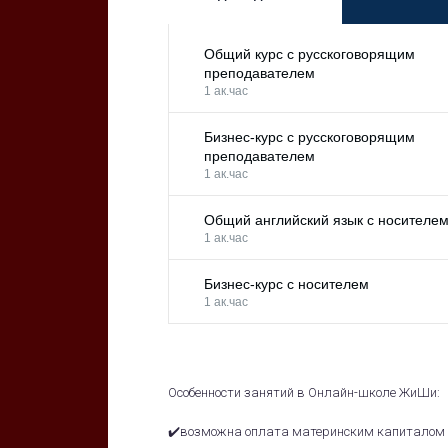
Общий курс с русскоговорящим
преподавателем
1 ак.час
Бизнес-курс с русскоговорящим
преподавателем
1 ак.час
Общий английский язык с носителе
1 ак.час
Бизнес-курс с носителем
1 ак.час
Особенности занятий в Онлайн-школе ЖиШи:
✔️возможна оплата материнским капиталом