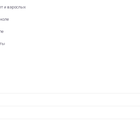
лет и взрослых
школе
ппе
аты