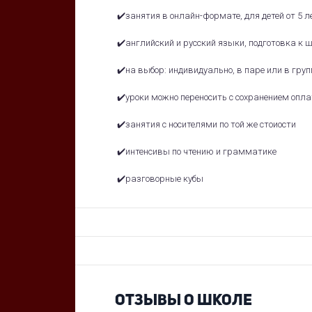
✔️занятия в онлайн-формате, для детей от 5 
✔️английский и русский языки, подготовка к 
✔️на выбор: индивидуально, в паре или в гру
✔️уроки можно переносить с сохранением опл
✔️занятия с носителями по той же стоиости
✔️интенсивы по чтению и грамматике
✔️разговорные кубы
ОТЗЫВЫ О ШКОЛЕ