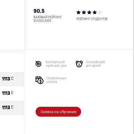
90.5
БАЗОВЫЙ РЕЙТИНГ
РЕЙТИНГ СТУДЕНТОВ
SCHOOLRATE
Бесплатный
Английский
пробный урок
для детей
P
Помесячная
1113
оплата
P
1113
P
1113
Заявка на обучение