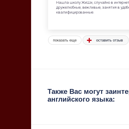
Нашла школу ЖиШи, случайно в интернете
дружелюбные, вежливые, занятия в удоб
квалифицированные.
показать еще
оставить отзыв
Также Вас могут заинт
английского языка: