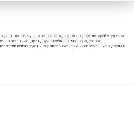
реподают по коммуникативной методике, благодаря которой студенты
ыке. На занятиях царит дружелюбная атмосфера, которая
даватели используют интерактивные игры, и современные подходы в