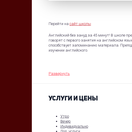
Перейти на
сайт школы
Английский без зануд за 45 минут! В школе п
говорят с первого занятия на английском яз
способствует запоминанию материала. Препо
изучении английского.
Развернуть
УСЛУГИ И ЦЕНЫ
Утро
Вечер
Индивидуально
Доп. услуги