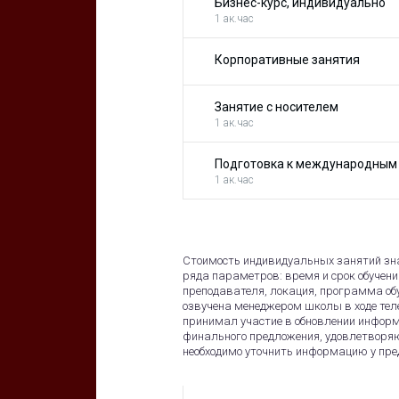
Бизнес-курс, индивидуально
1 ак.час
Корпоративные занятия
Занятие с носителем
1 ак.час
Подготовка к международным
1 ак.час
Стоимость индивидуальных занятий зна
ряда параметров: время и срок обучени
преподавателя, локация, программа обу
озвучена менеджером школы в ходе теле
принимал участие в обновлении информ
финального предложения, удовлетворя
необходимо уточнить информацию у пр