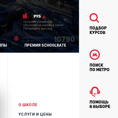
руб
Средняя стоимость
обучения на курсах в Санкт-
Подбор
Петербурге (месяц)
курсов
Р
Средняя стоимость
10790
за месяц
ППЫ
ПРЕМИЯ SCHOOLRATE
Поиск
по метро
Помощь
О ШКОЛЕ
в выборе
УСЛУГИ И ЦЕНЫ