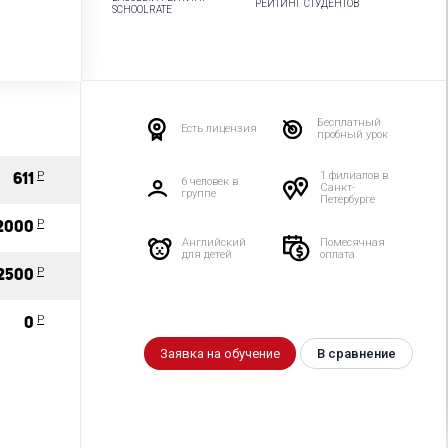
РЕЙТИНГ СТУДЕНТОВ
SCHOOLRATE
Бесплатный
Есть лицензия
пробный урок
Р
1 филиалов в
611
6 человек в
Санкт-
группе
Петербурге
Р
2000
Английский
Помесячная
для детей
оплата
Р
2500
P
0
Заявка на обучение
В сравнение