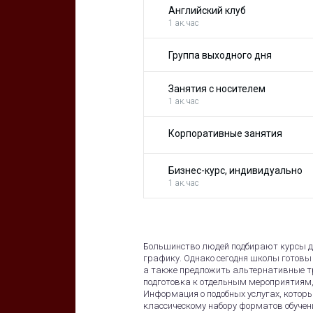
Английский клуб
1 ак.час
Группа выходного дня
Занятия с носителем
1 ак.час
Корпоративные занятия
Бизнес-курс, индивидуально
1 ак.час
Большинство людей подбирают курсы дл
графику. Однако сегодня школы готов
а также предложить альтернативные т
подготовка к отдельным мероприятиям,
Информация о подобных услугах, котор
классическому набору форматов обучен