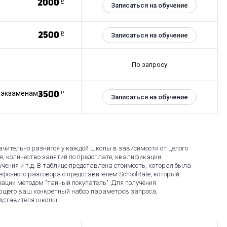
2000
Р
Записаться на обучение
2500
Р
Записаться на обучение
По запросу
 экзаменам
3500
Р
Записаться на обучение
чительно разнится у каждой школы в зависимости от целого
я, количество занятий по предоплате, квалификации
чения и т.д. В таблице представлена стоимость, которая была
фонного разговора с представителем SchoolRate, который
ации методом "тайный покупатель". Для получения
ющего ваш конкретный набор параметров запроса,
едставителя школы.