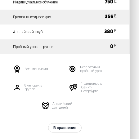
Р
750
Индивидуальное обучение
Р
356
Группа выходного дня
Р
380
Английский клуб
P
0
Пробный урок в группе
Бесплатный
Есть лицензия
пробный урок
1 филиалов в
8 человек в
Санкт-
группе
Петербурге
Английский
для детей
В сравнение