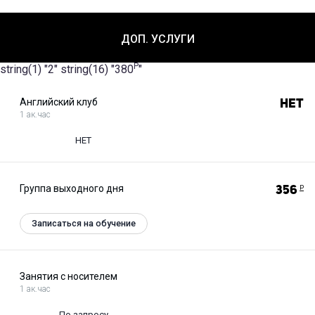
ДОП. УСЛУГИ
Р
string(1) "2" string(16) "380
"
Английский клуб
Нет
1 ак.час
НЕТ
Группа выходного дня
356
Р
Записаться на обучение
Занятия с носителем
1 ак.час
По запросу