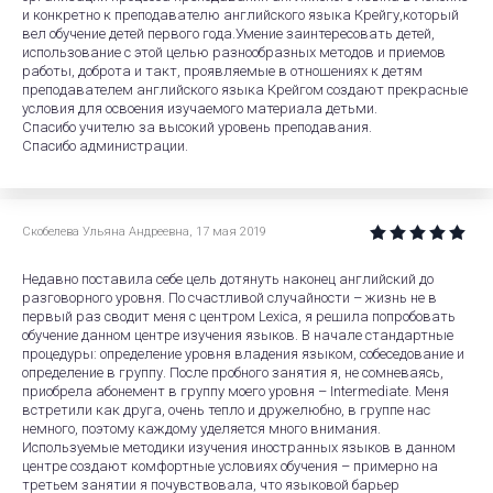
и конкретно к преподавателю английского языка Крейгу,который
вел обучение детей первого года.Умение заинтересовать детей,
использование с этой целью разнообразных методов и приемов
работы, доброта и такт, проявляемые в отношениях к детям
преподавателем английского языка Крейгом создают прекрасные
условия для освоения изучаемого материала детьми.
Спасибо учителю за высокий уровень преподавания.
Спасибо администрации.
Скобелева Ульяна Андреевна
,
17 мая 2019
Недавно поставила себе цель дотянуть наконец английский до
разговорного уровня. По счастливой случайности – жизнь не в
первый раз сводит меня с центром Lexica, я решила попробовать
обучение данном центре изучения языков. В начале стандартные
процедуры: определение уровня владения языком, собеседование и
определение в группу. После пробного занятия я, не сомневаясь,
приобрела абонемент в группу моего уровня – Intermediate. Меня
встретили как друга, очень тепло и дружелюбно, в группе нас
немного, поэтому каждому уделяется много внимания.
Используемые методики изучения иностранных языков в данном
центре создают комфортные условиях обучения – примерно на
третьем занятии я почувствовала, что языковой барьер