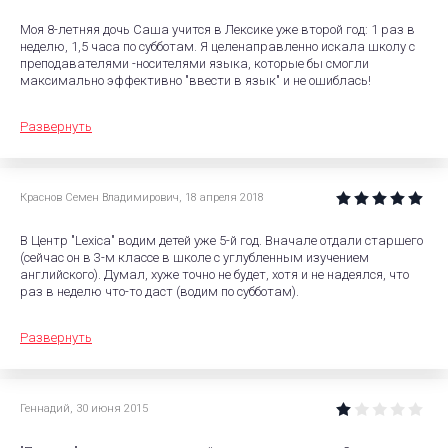
Моя 8-летняя дочь Саша учится в Лексике уже второй год: 1 раз в
неделю, 1,5 часа по субботам. Я целенаправленно искала школу с
преподавателями -носителями языка, которые бы смогли
максимально эффективно "ввести в язык" и не ошиблась!
Развернуть
Краснов Семен Владимирович
,
18 апреля 2018
В Центр "Lexica" водим детей уже 5-й год. Вначале отдали старшего
(сейчас он в 3-м классе в школе с углубленным изучением
английского). Думал, хуже точно не будет, хотя и не надеялся, что
раз в неделю что-то даст (водим по субботам).
Развернуть
Геннадий
,
30 июня 2015