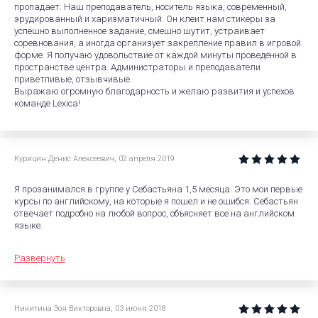
пропадает. Наш преподаватель, носитель языка, современный,
эрудированный и харизматичный. Он клеит нам стикеры за
успешно выполненное задание, смешно шутит, устраивает
соревнования, а иногда организует закрепление правил в игровой
форме. Я получаю удовольствие от каждой минуты проведённой в
пространстве центра. Администраторы и преподаватели
приветливые, отзывчивые.
Выражаю огромную благодарность и желаю развития и успехов
команде Lexica!
Курицин Денис Алексеевич
,
02 апреля 2019
Я прозанимался в группе у Себастьяна 1,5 месяца. Это мои первые
курсы по английскому, на которые я пошел и не ошибся. Себастьян
отвечает подробно на любой вопрос, объясняет все на английском
языке.
Развернуть
Никитина Зоя Викторовна
,
03 июня 2018