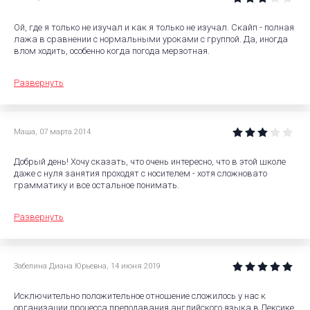
Ой, где я только не изучал и как я только не изучал. Скайп - полная
лажа в сравнении с нормальными уроками с группой. Да, иногда
влом ходить, особенно когда погода мерзотная.
Развернуть
Маша
,
07 марта 2014
Добрый день! Хочу сказать, что очень интересно, что в этой школе
даже с нуля занятия проходят с носителем - хотя сложновато
грамматику и все остальное понимать.
Развернуть
Забелина Диана Юрьевна
,
14 июня 2019
Исключительно положительное отношение сложилось у нас к
организации процесса преподавания английского языка в Лексике