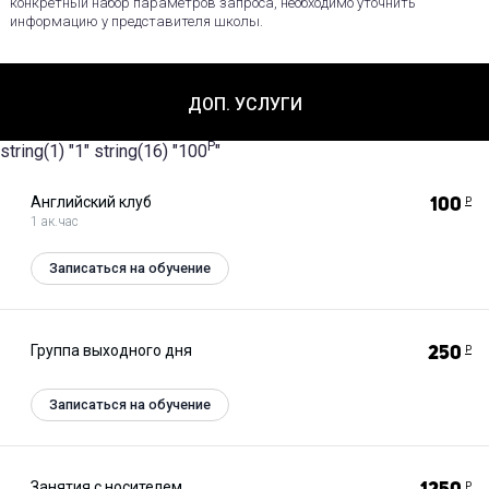
конкретный набор параметров запроса, необходимо уточнить
информацию у представителя школы.
ДОП. УСЛУГИ
Р
string(1) "1" string(16) "100
"
Английский клуб
100
Р
1 ак.час
Записаться на обучение
Группа выходного дня
250
Р
Записаться на обучение
Занятия с носителем
Р