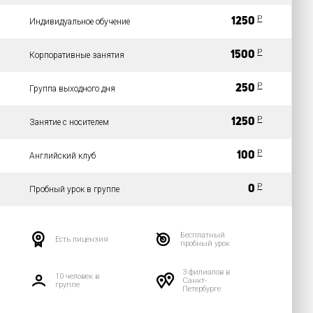
Р
1250
Индивидуальное обучение
Р
1500
Корпоративные занятия
Р
250
Группа выходного дня
Р
1250
Занятие с носителем
Р
100
Английский клуб
P
0
Пробный урок в группе
Бесплатный
Есть лицензия
пробный урок
3 филиалов в
10 человек в
Санкт-
группе
Петербурге