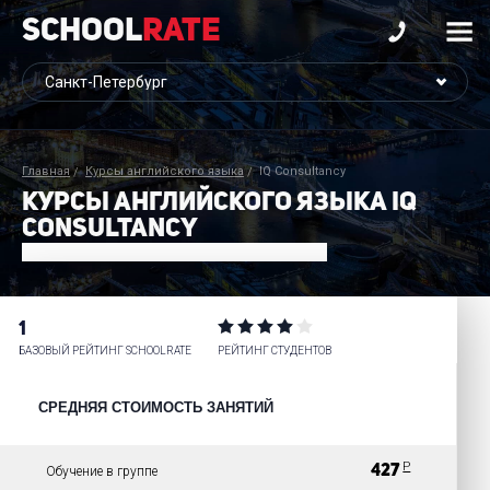
School
Rate
Главная
Курсы английского языка
IQ Consultancy
КУРСЫ АНГЛИЙСКОГО ЯЗЫКА IQ
CONSULTANCY
1
БАЗОВЫЙ РЕЙТИНГ SCHOOLRATE
РЕЙТИНГ СТУДЕНТОВ
СРЕДНЯЯ СТОИМОСТЬ ЗАНЯТИЙ
Р
427
Обучение в группе