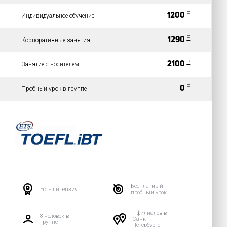
Р
1200
Индивидуальное обучение
Р
1290
Корпоративные занятия
Р
2100
Занятие с носителем
P
0
Пробный урок в группе
Бесплатный
Есть лицензия
пробный урок
1 филиалов в
8 человек в
Санкт-
группе
Петербурге