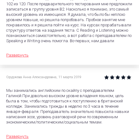
102 из 120. После предварительного тестирования мне предложили
записаться в группу уровня B2. Насколько я понимаю, это самый
высокий уровень из имеющихся. Я думала, что было бы неплохо
уровнем повыше, но решила попробовать. Пробное занятие мне
понравилось и я решила пойти на курс. На курсах прорабатывали
структуру ответов на задания теста. С Reading и Listening можно
познакомиться самостоятельно, а вот работа с преподавателем по
Speaking и Writing очень помогла. Во-первых, нам давали
Развернуть
Оруджева Анна Александровна
,
11 марта 2019
Мы занимались английским по скайпу с преподавателем
Галиной.При довольно высоком уровне владения языком, цель
была в том, чтобы подготовиться к поступлению в британский
колледж. Занимались трижды в неделю по 3 часа в течение
января-февраля. Преподаватель значительно повысила навыки
написания эссе, уровень разговорной речи по современным
экономическим/политическим/социальным темам.
Развернуть