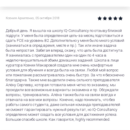
Ксения Архипенко
,
05 октября 2018
Добрый день. Я вышла на школу IQ-Consultancy по отзыву близкой
подруги. У меня была определенная цель-за месяц подготовиться и
сдать FCE на уровень B2. Дополнительно у меня было много условий
(заниматься в опред.время, месте и пр.). Так или иначе задача
была непростая. Забегая вперед, скажу, что цель была достигнута.
Я занималась с преподавателем один на один по 4 часа в
неделю+внушительный объем домашних заданий. Школа в лице
куратора Ксении Макаровой создала мне очень комфортные
условия для обучения и всегда была на связи. Любой мой вопрос
или пожелание рассматривалось очень быстро. За что я бесконечно
благодарна. Также мне выделили очень сильного преподавателя
Алёну Сергееву, которая готовила меня четко по экзамену, мы
проходили все возможные варианты экзамена и пр. Обсуждали
вопросы, тренировались. Алёна также была на связи всегда и
отвечала на все мои вопросы. Конечно, надо понимать, что без
работы самого студента, даже сильная команда преподавателей
не сможет гарантировать нужный результат, но IQ-Consultancy
определенно может создать все условия для достижения успеха.
Большое спасибо школе. Как говорится, highly recommended.