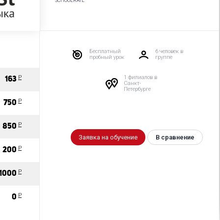
SCHOOLRATE
Бесплатный
6 человек в
пробный урок
группе
Р
1 филиалов в
163
Санкт-
Петербурге
Р
750
Р
850
Заявка на обучение
В сравнение
Р
200
Р
1000
P
0