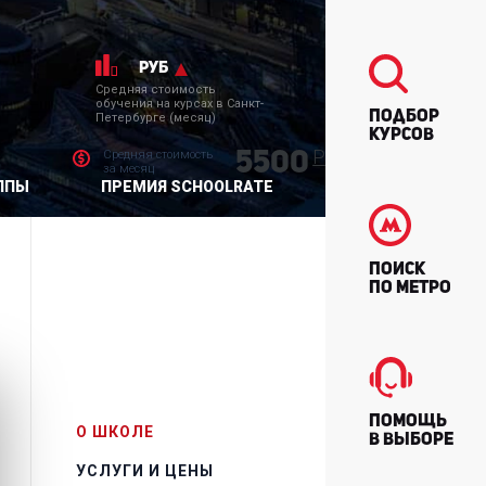
руб
Средняя стоимость
обучения на курсах в Санкт-
Подбор
Петербурге (месяц)
курсов
Р
Средняя стоимость
5500
за месяц
ППЫ
ПРЕМИЯ SCHOOLRATE
Поиск
по метро
Помощь
О ШКОЛЕ
в выборе
УСЛУГИ И ЦЕНЫ