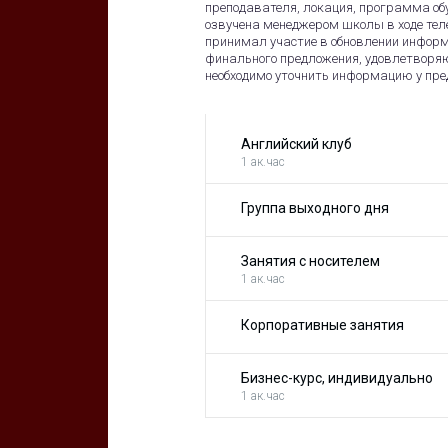
преподавателя, локация, программа обу
озвучена менеджером школы в ходе теле
принимал участие в обновлении информ
финального предложения, удовлетворя
необходимо уточнить информацию у пр
Английский клуб
1 ак.час
Группа выходного дня
Занятия с носителем
1 ак.час
Корпоративные занятия
Бизнес-курс, индивидуально
1 ак.час