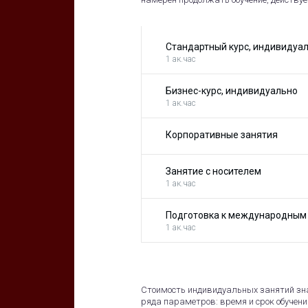
Стандартный курс, индивидуал
1 ак.час
Бизнес-курс, индивидуально
1 ак.час
Корпоративные занятия
Занятие с носителем
1 ак.час
Подготовка к международным
1 ак.час
Стоимость индивидуальных занятий зна
ряда параметров: время и срок обучени