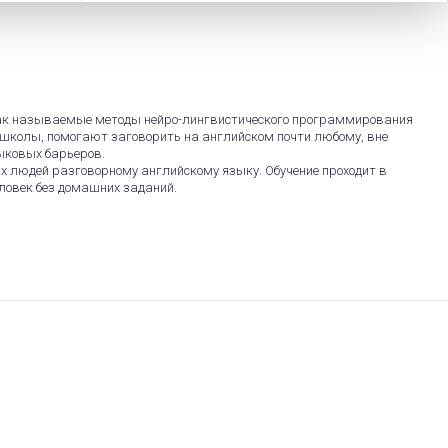
 так называемые методы нейро-лингвистического программирования
у школы, помогают заговорить на английском почти любому, вне
ыковых барьеров.
х людей разговорному английскому языку. Обучение проходит в
еловек без домашних заданий.