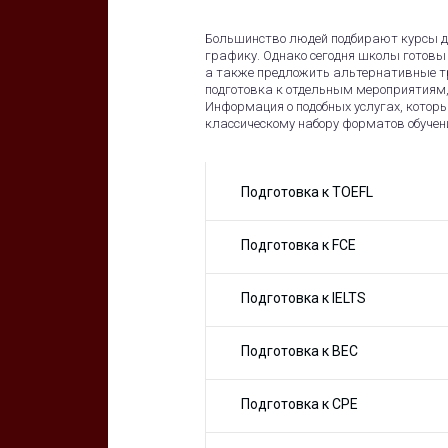
Большинство людей подбирают курсы дл
графику. Однако сегодня школы готов
а также предложить альтернативные т
подготовка к отдельным мероприятиям,
Информация о подобных услугах, котор
классическому набору форматов обучен
Подготовка к TOEFL
Подготовка к FCE
Подготовка к IELTS
Подготовка к BEC
Подготовка к CPE