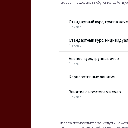
намерен продолжать обучение, действуе
Стандартный курс, группа веч
1 ак.час
Стандартный курс, индивидуа
1 ак.час
Бизнес-курс, группа вечер
1 ак.час
Корпоративные занятия
Занятие с носителем вечер
1 ак.час
Оплата производится за модуль - 2 мес
намерен продолжать обучение, действуе