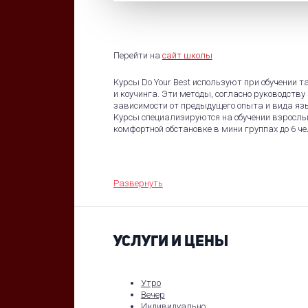
Перейти на
сайт школы
Курсы Do Your Best используют при обучении
и коучинга. Эти методы, согласно руководств
зависимости от предыдущего опыта и вида яз
Курсы специализируются на обучении взрослы
комфортной обстановке в мини группах до 6 ч
Развернуть
УСЛУГИ И ЦЕНЫ
Утро
Вечер
Индивидуально