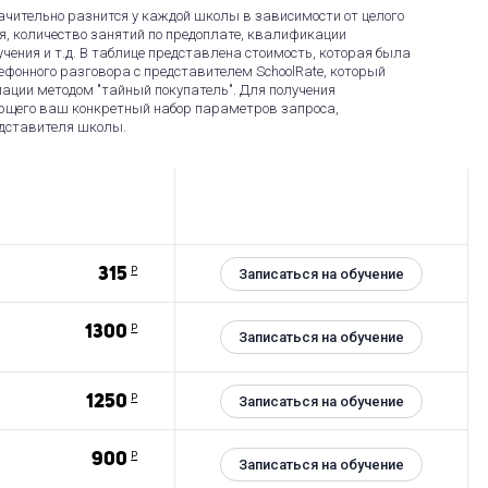
чительно разнится у каждой школы в зависимости от целого
я, количество занятий по предоплате, квалификации
чения и т.д. В таблице представлена стоимость, которая была
фонного разговора с представителем SchoolRate, который
ации методом "тайный покупатель". Для получения
ющего ваш конкретный набор параметров запроса,
едставителя школы.
315
Р
Записаться на обучение
1300
Р
Записаться на обучение
1250
Р
Записаться на обучение
900
Р
Записаться на обучение