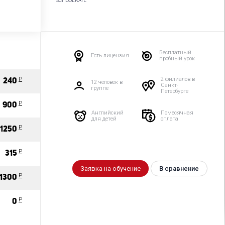
SCHOOLRATE
Бесплатный
Есть лицензия
пробный урок
Р
2 филиалов в
240
12 человек в
Санкт-
группе
Петербурге
Р
900
Английский
Помесячная
для детей
оплата
Р
1250
Р
315
Заявка на обучение
В сравнение
Р
1300
P
0