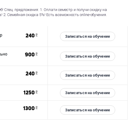
s выдаются документы о дополнительном образовании.
б! Спец. предложения: 1. Оплати семестр и получи скидку на
! 2. Семейная скидка 5%! Есть возможность online-обучения.
о изучаете иностранный язык (Английский, Немецкий, Итальянский,
 и приобретаете новых друзей и новые возможности для развития и
ер
240
Р
Записаться на обучение
упительного тестирования и режиме занятий, методике,
ках Вы можете ознакомиться на сайте центра в специальных
льно
900
Р
Записаться на обучение
240
Р
Записаться на обучение
1250
Р
Записаться на обучение
1300
Р
Записаться на обучение