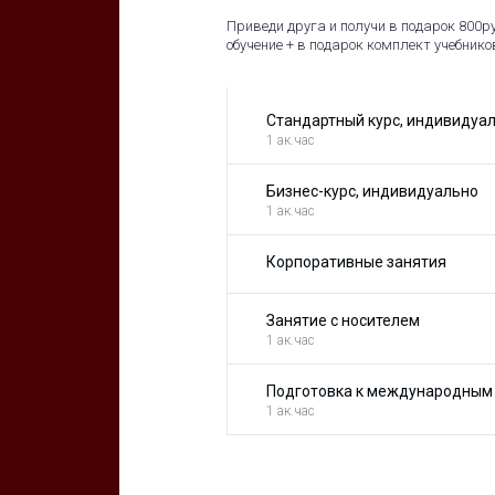
Приведи друга и получи в подарок 800ру
обучение + в подарок комплект учебников
Стандартный курс, индивидуал
1 ак.час
Бизнес-курс, индивидуально
1 ак.час
Корпоративные занятия
Занятие с носителем
1 ак.час
Подготовка к международным
1 ак.час