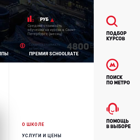
руб
Средняя стоимость
обучения на курсах в Санкт-
Подбор
Петербурге (месяц)
курсов
Р
Средняя стоимость
4800
за месяц
ППЫ
ПРЕМИЯ SCHOOLRATE
Поиск
по метро
Помощь
О ШКОЛЕ
в выборе
УСЛУГИ И ЦЕНЫ