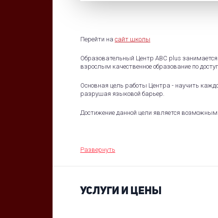
Перейти на
сайт школы
Образовательный Центр ABC plus занимается 
взрослым качественное образование по досту
Основная цель работы Центра - научить каждо
разрушая языковой барьер.
Достижение данной цели является возможным 
поколения - коммуникативной методики, котор
изучить грамматику, понимать иностранную ре
Главное для Центра - это качественное обуче
Развернуть
студентов, рекомендуя друзьям и знакомым из
Предоставление образовательных услуг высок
коллектива компании. Доброжелательность, от
УСЛУГИ И ЦЕНЫ
которыми обладают все сотрудники компании
Образовательный Центр ABC plus рад предло