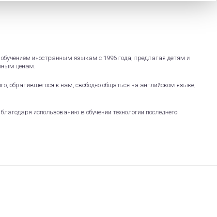
обучением иностранным языкам с 1996 года, предлагая детям и
пным ценам.
го, обратившегося к нам, свободно общаться на английском языке,
благодаря использованию в обучении технологии последнего
ая помогает быстро научиться правильно и бегло говорить, легко
чь на слух, а также читать и грамотно писать.
ние и положительный результат, который отмечает большинство
учение английского языка в *ABC plus*.
ого качества становится возможным благодаря сплоченной работе
ветственность и высокий профессионализм - это качества,
.
жить Вам: