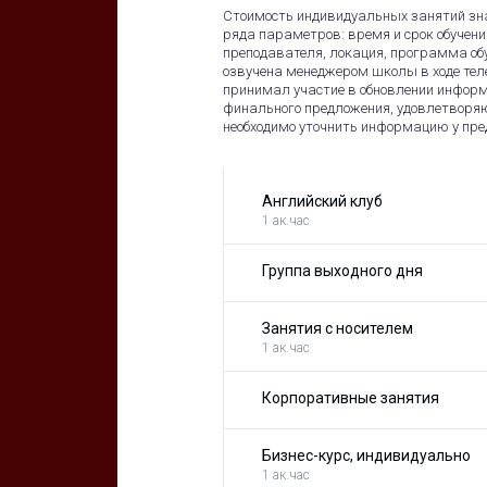
Стоимость индивидуальных занятий зна
ряда параметров: время и срок обучени
преподавателя, локация, программа обу
озвучена менеджером школы в ходе теле
принимал участие в обновлении информ
финального предложения, удовлетворя
необходимо уточнить информацию у пр
Английский клуб
1 ак.час
Группа выходного дня
Занятия с носителем
1 ак.час
Корпоративные занятия
Бизнес-курс, индивидуально
1 ак.час