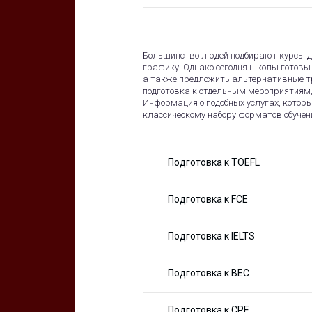
Большинство людей подбирают курсы дл
графику. Однако сегодня школы готов
а также предложить альтернативные т
подготовка к отдельным мероприятиям,
Информация о подобных услугах, котор
классическому набору форматов обучен
Подготовка к TOEFL
Подготовка к FCE
Подготовка к IELTS
Подготовка к BEC
Подготовка к CPE